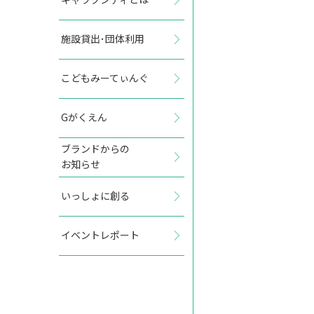
施設貸出･団体利用
2027年8月
こどもみーてぃんぐ
日
月
火
水
木
金
土
Gがくえん
1
2
3
4
5
6
7
ブランドからの
お知らせ
8
9
10
11
12
13
14
いっしょに創る
15
16
17
18
19
20
21
イベントレポート
22
23
24
25
26
27
28
29
30
31