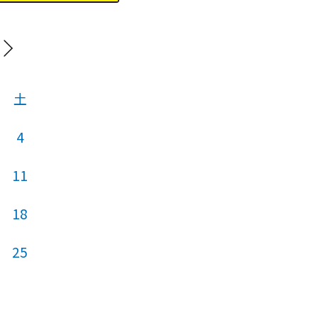
202
土
日
月
火
4
11
3
4
5
18
10
11
12
25
17
18
19
24
25
26