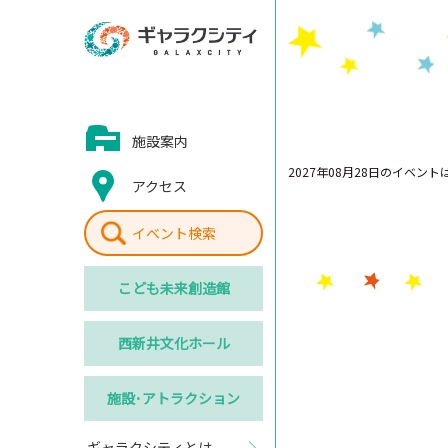
施設案内
2027年08月28日のイベン
アクセス
イベント検索
こども
未来創造館
西新井
文化ホール
施設･
アトラクション
ギャラクシティとは