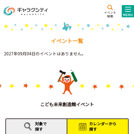
アクセス
施設案内
イベント
検索
こども
西新井
施設･
未来創造館
文化ホール
アトラクション
イベント一覧
ギャラクシティとは
2027年09月04日のイベントはありません。
施設貸出･団体利用
こどもみーてぃんぐ
Gがくえん
ブランドからの
お知らせ
こども未来創造館イベント
いっしょに創る
対象で
カレンダーから
探す
探す
イベントレポート