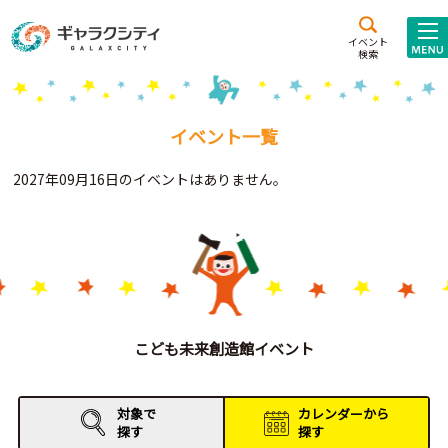
アクセス
施設案内
イベント
検索
こども
西新井
施設･
未来創造館
文化ホール
アトラクション
イベント一覧
ギャラクシティとは
2027年09月16日のイベントはありません。
施設貸出･団体利用
こどもみーてぃんぐ
Gがくえん
ブランドからの
お知らせ
こども未来創造館イベント
いっしょに創る
対象で
カレンダーから
探す
探す
イベントレポート