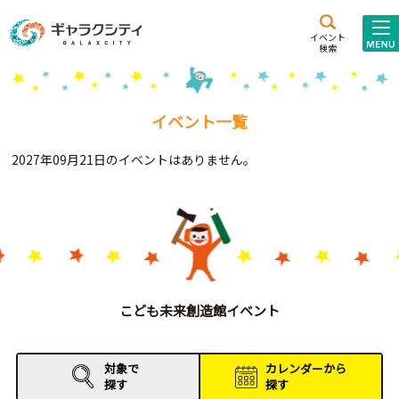
アクセス
施設案内
イベント
検索
こども
西新井
施設･
未来創造館
文化ホール
アトラクション
イベント一覧
ギャラクシティとは
2027年09月21日のイベントはありません。
施設貸出･団体利用
こどもみーてぃんぐ
Gがくえん
ブランドからの
お知らせ
こども未来創造館イベント
いっしょに創る
対象で
カレンダーから
探す
探す
イベントレポート