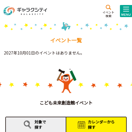
アクセス
施設案内
イベント
検索
こども
西新井
施設･
未来創造館
文化ホール
アトラクション
イベント一覧
ギャラクシティとは
2027年10月01日のイベントはありません。
施設貸出･団体利用
こどもみーてぃんぐ
Gがくえん
ブランドからの
お知らせ
こども未来創造館イベント
いっしょに創る
対象で
カレンダーから
探す
探す
イベントレポート