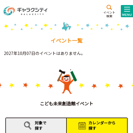
アクセス
施設案内
イベント
検索
こども
西新井
施設･
未来創造館
文化ホール
アトラクション
イベント一覧
ギャラクシティとは
2027年10月07日のイベントはありません。
施設貸出･団体利用
こどもみーてぃんぐ
Gがくえん
ブランドからの
お知らせ
こども未来創造館イベント
いっしょに創る
対象で
カレンダーから
探す
探す
イベントレポート