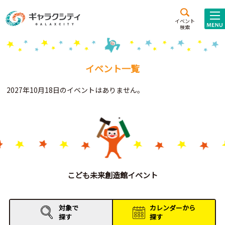
アクセス
施設案内
イベント
検索
こども
西新井
施設･
未来創造館
文化ホール
アトラクション
イベント一覧
ギャラクシティとは
2027年10月18日のイベントはありません。
施設貸出･団体利用
こどもみーてぃんぐ
Gがくえん
ブランドからの
お知らせ
こども未来創造館イベント
いっしょに創る
対象で
カレンダーから
探す
探す
イベントレポート