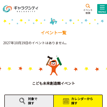
アクセス
施設案内
イベント
検索
こども
西新井
施設･
未来創造館
文化ホール
アトラクション
イベント一覧
ギャラクシティとは
2027年10月19日のイベントはありません。
施設貸出･団体利用
こどもみーてぃんぐ
Gがくえん
ブランドからの
お知らせ
こども未来創造館イベント
いっしょに創る
対象で
カレンダーから
探す
探す
イベントレポート