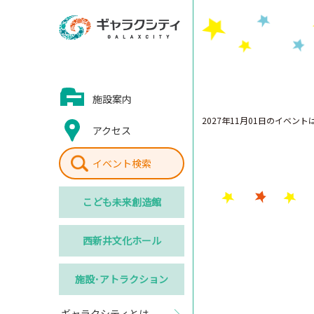
施設案内
2027年11月01日のイベン
アクセス
イベント検索
こども
未来創造館
西新井
文化ホール
施設･
アトラクション
ギャラクシティとは