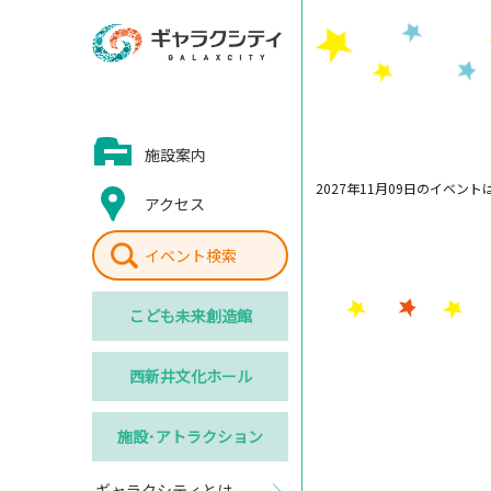
施設案内
2027年11月09日のイベン
アクセス
イベント検索
こども
未来創造館
西新井
文化ホール
施設･
アトラクション
ギャラクシティとは