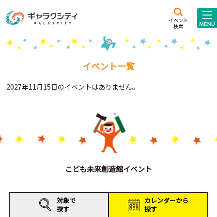
アクセス
施設案内
イベント
検索
こども
西新井
施設･
未来創造館
文化ホール
アトラクション
イベント一覧
ギャラクシティとは
2027年11月15日のイベントはありません。
施設貸出･団体利用
こどもみーてぃんぐ
Gがくえん
ブランドからの
お知らせ
こども未来創造館イベント
いっしょに創る
対象で
カレンダーから
探す
探す
イベントレポート