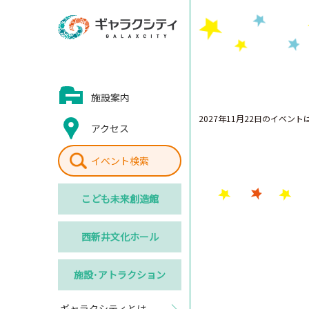
施設案内
2027年11月22日のイベン
アクセス
イベント検索
こども
未来創造館
西新井
文化ホール
施設･
アトラクション
ギャラクシティとは