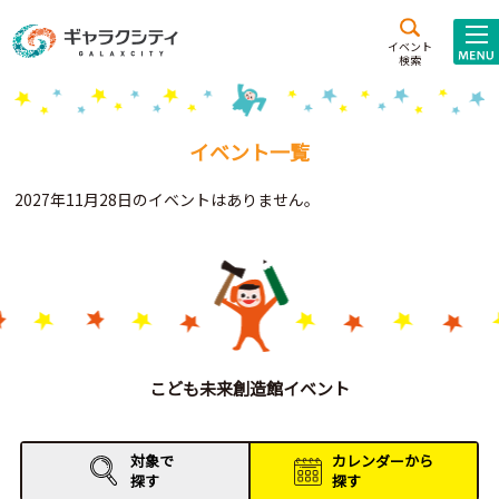
アクセス
施設案内
イベント
検索
こども
西新井
施設･
未来創造館
文化ホール
アトラクション
イベント一覧
ギャラクシティとは
2027年11月28日のイベントはありません。
施設貸出･団体利用
こどもみーてぃんぐ
Gがくえん
ブランドからの
お知らせ
こども未来創造館イベント
いっしょに創る
対象で
カレンダーから
探す
探す
イベントレポート