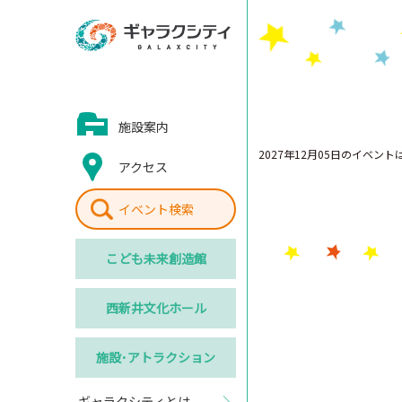
施設案内
2027年12月05日のイベン
アクセス
イベント検索
こども
未来創造館
西新井
文化ホール
施設･
アトラクション
ギャラクシティとは