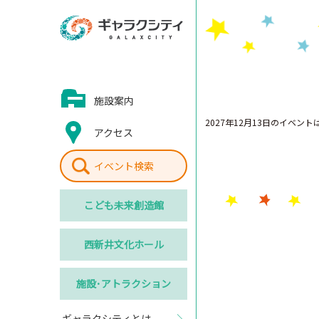
施設案内
2027年12月13日のイベン
アクセス
イベント検索
こども
未来創造館
西新井
文化ホール
施設･
アトラクション
ギャラクシティとは