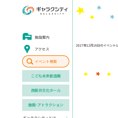
施設案内
2027年12月16日のイベン
アクセス
イベント検索
こども
未来創造館
西新井
文化ホール
施設･
アトラクション
ギャラクシティとは