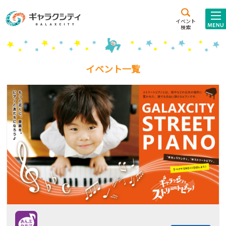
アクセス
施設案内
イベント
検索
こども
西新井
施設･
未来創造館
文化ホール
アトラクション
イベント一覧
ギャラクシティとは
施設貸出･団体利用
こどもみーてぃんぐ
Gがくえん
ブランドからの
お知らせ
いっしょに創る
イベントレポート