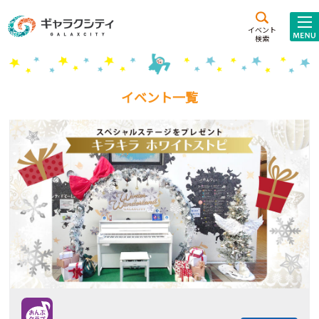
アクセス
施設案内
イベント
検索
こども
西新井
施設･
未来創造館
文化ホール
アトラクション
イベント一覧
ギャラクシティとは
施設貸出･団体利用
こどもみーてぃんぐ
Gがくえん
ブランドからの
お知らせ
いっしょに創る
イベントレポート