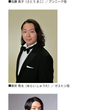
■佐藤 真子（さとう まこ）／ アンニーナ役
■新井 秀太（あらい しゅうた）／ ガストン役