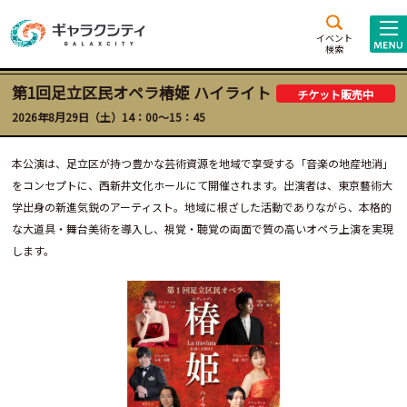
アクセス
施設案内
イベント
検索
こども
西新井
施設･
第1回足立区民オペラ椿姫 ハイライト
チケット販売中
未来創造館
文化ホール
アトラクション
2026年8月29日（土）14：00～15：45
ギャラクシティとは
本公演は、足立区が持つ豊かな芸術資源を地域で享受する「音楽の地産地消」
施設貸出･団体利用
をコンセプトに、西新井文化ホールにて開催されます。出演者は、東京藝術大
学出身の新進気鋭のアーティスト。地域に根ざした活動でありながら、本格的
こどもみーてぃんぐ
な大道具・舞台美術を導入し、視覚・聴覚の両面で質の高いオペラ上演を実現
します。
Gがくえん
ブランドからの
お知らせ
いっしょに創る
イベントレポート