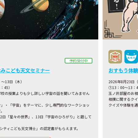
予約受付中
休みこども天文セミナー
おすもう体
）～13日（木）
2026年8月23日
2：45）
①13：00～13：
学校の授業よりも少し詳しい宇宙の話を聞いてみません
玉ノ井部屋のお相
相撲に関するクイ
々」・「宇宙」をテーマに、少し専門的なワークショッ
クイズや体験を通
す。
12日「星々の世界」、13日「宇宙のひろがり」と題して
クシティこども天文博士」の認定書がもらえます。