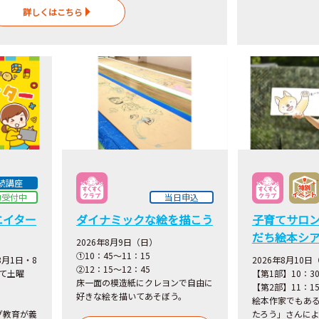
詳しくはこちら
続講座
約受付中
当日申込
エイター
ダイナミックな絵を描こう
子育てサロン西
だち絵本シ
2026年8月9日（日）
①10：45～11：15
8月1日・8
2026年8月10日
②12：15～12：45
べて土曜
【第1部】10：30
床一面の模造紙にクレヨンで自由に
【第2部】11：15
好きな絵を描いてあそぼう。
絵本作家でもあ
グ教育が義
たろう」さんに