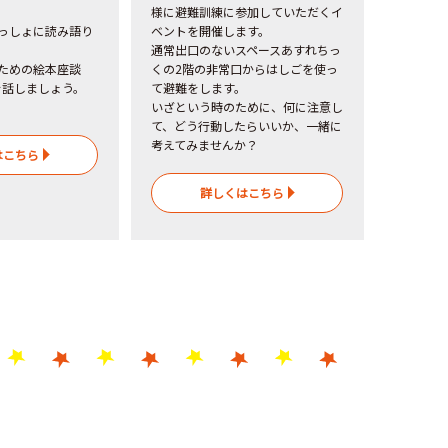
様に避難訓練に参加していただくイ
っしょに読み語り
ベントを開催します。
通常出口のないスペースあすれちっ
ための絵本座談
くの2階の非常口からはしごを使っ
を話しましょう。
て避難をします。
いざという時のために、何に注意し
て、どう行動したらいいか、一緒に
考えてみませんか？
はこちら
詳しくはこちら