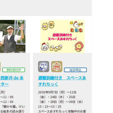
予約受付中
当日申込
新井 de あ
避難訓練付き スペースあ
アター
すれちっく
（月）
2026年9月7日（月）～11日
～11：00
（金）・24日（木）・25日
～12：00
（金）・28日（月）～30日（水）
る「聞かせ屋。けい
15：15～15：35
よる絵本の読み語り
スペースあすれちっく体験中のお客