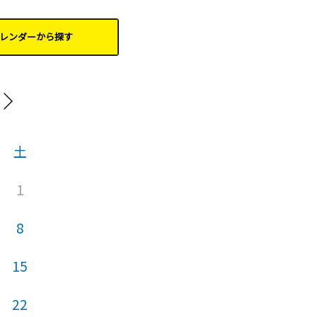
レンダーから
探す
20
土
日
月
火
1
1
8
6
7
8
15
13
14
15
22
20
21
22