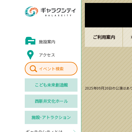
ご利用案内
施設案内
アクセス
イベント検索
こども
未来創造館
2025年09月20日の公演は
西新井
文化ホール
施設･
アトラクション
ギャラクシティとは