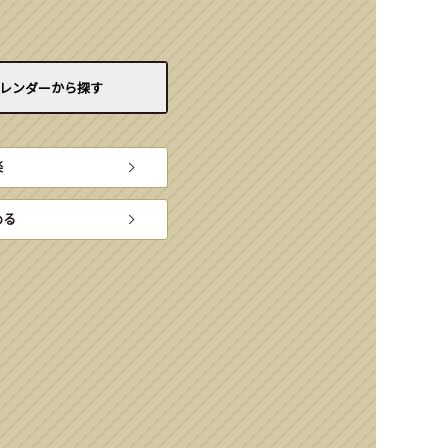
レンダーから
探す
楽
める