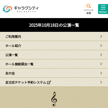
アクセス
施設案内
イベント
検索
こども
西新井
施設･
2025年10月18日の公演一覧
未来創造館
文化ホール
アトラクション
ご利用案内
ギャラクシティとは
ホール紹介
施設貸出･団体利用
公演一覧
こどもみーてぃんぐ
ホール施設貸出一覧
Gがくえん
友の会
足立区チケット予約システム
ブランドからの
お知らせ
いっしょに創る
イベントレポート