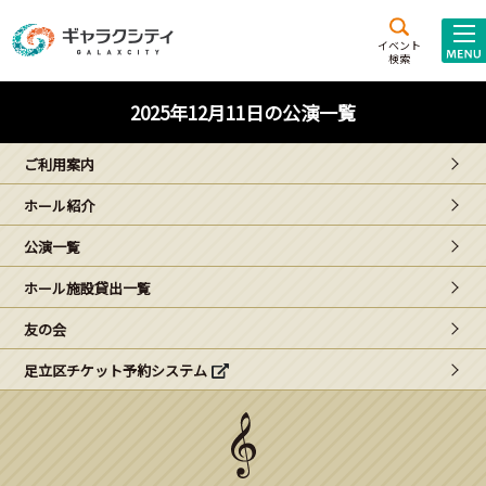
アクセス
施設案内
イベント
検索
こども
西新井
施設･
2025年12月11日の公演一覧
未来創造館
文化ホール
アトラクション
ご利用案内
ギャラクシティとは
ホール紹介
施設貸出･団体利用
公演一覧
こどもみーてぃんぐ
ホール施設貸出一覧
Gがくえん
友の会
足立区チケット予約システム
ブランドからの
お知らせ
いっしょに創る
イベントレポート