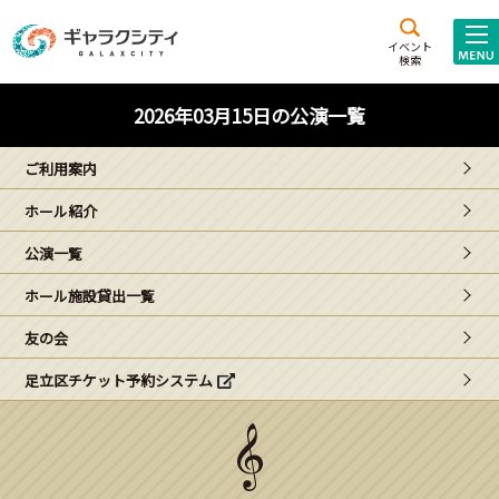
アクセス
施設案内
イベント
検索
こども
西新井
施設･
2026年03月15日の公演一覧
未来創造館
文化ホール
アトラクション
ご利用案内
ギャラクシティとは
ホール紹介
施設貸出･団体利用
公演一覧
こどもみーてぃんぐ
ホール施設貸出一覧
Gがくえん
友の会
足立区チケット予約システム
ブランドからの
お知らせ
いっしょに創る
イベントレポート