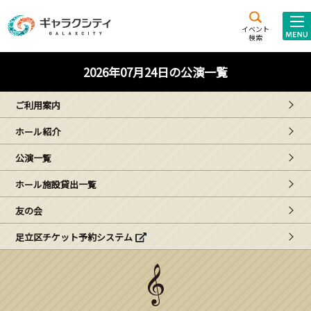
アクセス
施設案内
イベント
検索
こども
西新井
施設･
2026年07月24日の公演一覧
未来創造館
文化ホール
アトラクション
ご利用案内
ギャラクシティとは
ホール紹介
施設貸出･団体利用
公演一覧
こどもみーてぃんぐ
ホール施設貸出一覧
Gがくえん
友の会
足立区チケット予約システム
ブランドからの
お知らせ
いっしょに創る
イベントレポート