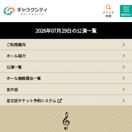
アクセス
施設案内
イベント
検索
こども
西新井
施設･
2026年07月29日の公演一覧
未来創造館
文化ホール
アトラクション
ご利用案内
ギャラクシティとは
ホール紹介
施設貸出･団体利用
公演一覧
こどもみーてぃんぐ
ホール施設貸出一覧
Gがくえん
友の会
足立区チケット予約システム
ブランドからの
お知らせ
いっしょに創る
イベントレポート