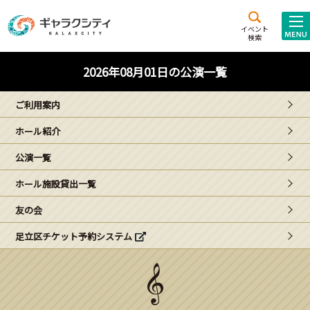
アクセス
施設案内
イベント
検索
こども
西新井
施設･
2026年08月01日の公演一覧
未来創造館
文化ホール
アトラクション
ご利用案内
ギャラクシティとは
ホール紹介
施設貸出･団体利用
公演一覧
こどもみーてぃんぐ
ホール施設貸出一覧
Gがくえん
友の会
足立区チケット予約システム
ブランドからの
お知らせ
いっしょに創る
イベントレポート