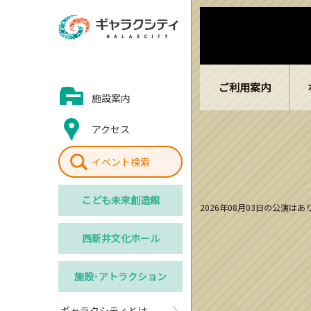
ご利用案内
施設案内
アクセス
イベント検索
こども
未来創造館
2026年08月03日の公演は
西新井
文化ホール
施設･
アトラクション
ギャラクシティとは