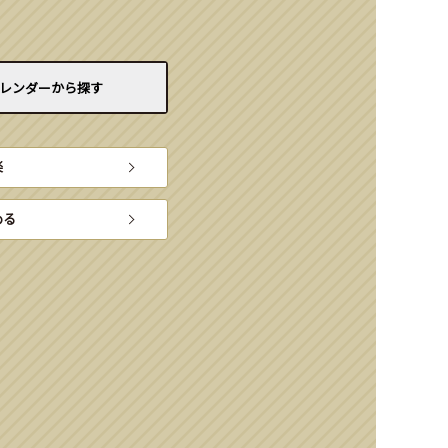
レンダーから
探す
楽
める