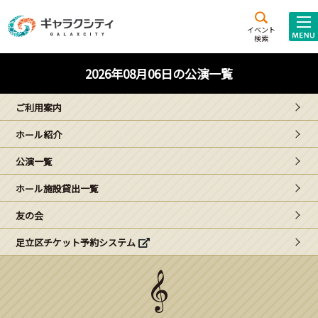
アクセス
施設案内
イベント
検索
こども
西新井
施設･
2026年08月06日の公演一覧
未来創造館
文化ホール
アトラクション
ご利用案内
ギャラクシティとは
ホール紹介
施設貸出･団体利用
公演一覧
こどもみーてぃんぐ
ホール施設貸出一覧
Gがくえん
友の会
足立区チケット予約システム
ブランドからの
お知らせ
いっしょに創る
イベントレポート