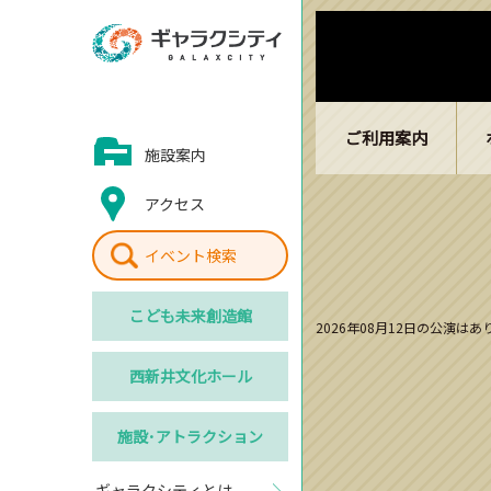
ご利用案内
施設案内
アクセス
イベント検索
こども
未来創造館
2026年08月12日の公演は
西新井
文化ホール
施設･
アトラクション
ギャラクシティとは