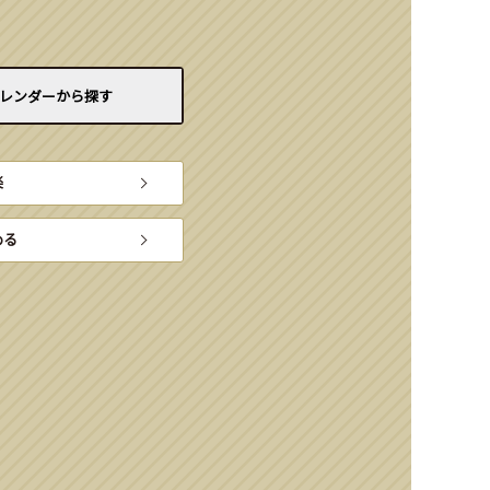
レンダーから
探す
楽
める