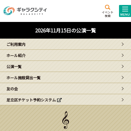
アクセス
施設案内
イベント
検索
こども
西新井
施設･
2026年11月15日の公演一覧
未来創造館
文化ホール
アトラクション
ご利用案内
ギャラクシティとは
ホール紹介
施設貸出･団体利用
公演一覧
こどもみーてぃんぐ
ホール施設貸出一覧
Gがくえん
友の会
足立区チケット予約システム
ブランドからの
お知らせ
いっしょに創る
イベントレポート