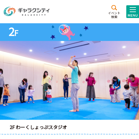
アクセス
施設案内
イベント
検索
2
こども
西新井
施設･
F
未来創造館
文化ホール
アトラクション
ギャラクシティとは
施設貸出･団体利用
こどもみーてぃんぐ
Gがくえん
ブランドからの
お知らせ
いっしょに創る
2F わーくしょっぷスタジオ
イベントレポート