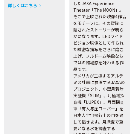
したJAXA Experience
詳しくはこちら
Theater「The MOON」。
そこで上映された映像4作品
をモチーフに、その背後に
隠されたストーリーが明ら
かになります。LEDワイド
ビジョン映像として作られ
た緻密な描写をさらに磨き
上げ、フルドーム映像なら
ではの臨場感を味わえる作
品です。
アメリカが主導するアルテ
ミス計画に参画するJAXAの
プロジェクト、小型月着陸
実証機「SLIM」、月極域探
査機「LUPEX」、月面探査
車「有人与圧ローバー」を
日本人宇宙飛行士の目を通
して描きます。月探査で重
要となる水を調査する