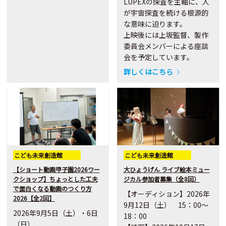
LUPEXの探査を主軸に、人
が宇宙探査を続ける根源的
な意味に迫ります。
上映後には上坂監督、製作
委員会メンバーによる座談
会を予定しています。
詳しくはこちら
こども未来創造館
こども未来創造館
【ショート動画甲子園2026ワー
大ひょうげん ライブ絵本ミュー
クショップ】ちょっとした工夫
ジカル参加者募集（全8回）
で面白くなる動画のつくり方
【オーディション】2026年
2026【全2回】
9月12日（土） 15：00～
2026年9月5日（土）・6日
18：00
（日）