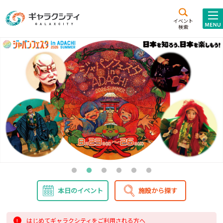
アクセス
施設案内
イベント
検索
こども
西新井
施設･
未来創造館
文化ホール
アトラクション
ギャラクシティとは
施設貸出･団体利用
こどもみーてぃんぐ
Gがくえん
ブランドからの
お知らせ
本日のイベント
施設から探す
いっしょに創る
イベントレポート
はじめてギャラクシティをご利用される方へ