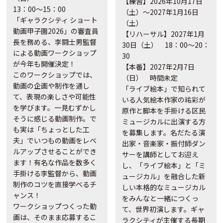
【練習】2026年10月17日
13：00～15：00
（土）～2027年1月16日
「ギャラクシティ ショート
（土）
動画甲子園2026」の審査員
【リハーサル】2027年1月
長を務める、
李闘士男監督
30日（土） 18：00～20：
による動画ワークショップ
30
が今年も開催決定！
【本番】2027年2月7日
このワークショップでは、
（日） 時間未定
動画の企画や制作を通し
「ライブ絵本」で知られて
て、表現の楽しさや可能性
いる人気絵本作家の祐彩が
を学びます。一見むずかし
原作と脚本を手掛ける区民
そうに感じる動画制作。で
ミュージカルに出演する方
も実は「ちょっとした工
を募集します。名だたる演
夫」でいつもの動画をレベ
出家・音楽家・振付師ダン
ルアップさせることができ
サーを講師としてお迎え
ます！有名な作品を数多く
し、「ライブ絵本」と「ミ
手掛ける李監督から、動画
ュージカル」を融合した新
制作のコツを直接学べるチ
しい本格的なミュージカル
ャンス！
をみんなと一緒につくっ
ワークショップつくった動
て、世界初演します。ギャ
画は、そのまま応募するこ
ラクシティが主催する長期