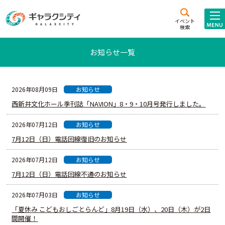
アクセス
施設案内
イベント
検索
こども
西新井
施設･
お知らせ一覧
未来創造館
文化ホール
アトラクション
ギャラクシティとは
お知らせ
2026年08月09日
施設貸出･団体利用
西新井文化ホール季刊誌「NAVION」8・9・10月号発行しました。
お知らせ
2026年07月12日
こどもみーてぃんぐ
7月12日（日）電話回線復旧のお知らせ
Gがくえん
お知らせ
2026年07月12日
ブランドからの
お知らせ
7月12日（日）電話回線不通のお知らせ
お知らせ
2026年07月03日
いっしょに創る
「夏休み こどもおしごとらんど」8月19日（水）、20日（木）が2日
間開催！
イベントレポート