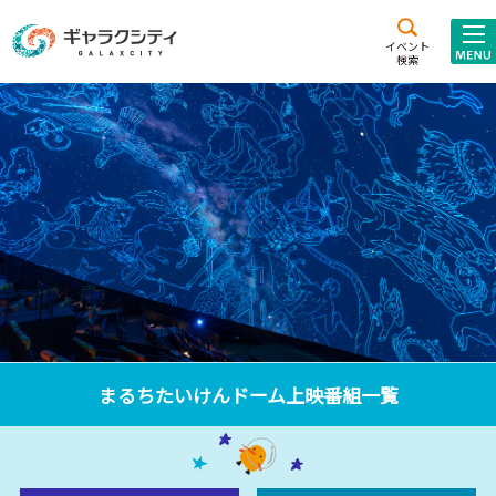
アクセス
施設案内
イベント
検索
こども
西新井
施設･
未来創造館
文化ホール
アトラクション
ギャラクシティとは
施設貸出･団体利用
こどもみーてぃんぐ
Gがくえん
ブランドからの
お知らせ
まるちたいけんドーム上映番組一覧
いっしょに創る
イベントレポート