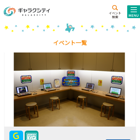
アクセス
施設案内
イベント
検索
こども
西新井
施設･
未来創造館
文化ホール
アトラクション
イベント一覧
ギャラクシティとは
施設貸出･団体利用
こどもみーてぃんぐ
Gがくえん
ブランドからの
お知らせ
いっしょに創る
イベントレポート