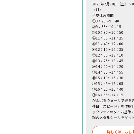
2026年7月18日（土）～
（月）
※夏休み期間
①9：20～9：40
②9：55～10：15
③10：30～10：50
④11：05～11：25
⑤11：40～12：00
⑥12：15～12：35
⑦12：50～13：10
⑧13：25～13：45
⑨14：00～14：20
⑩14：35～14：55
⑪15：10～15：30
⑫15：45～16：05
⑬16：20～16：40
⑭16：55～17：15
がんばるウォールで登る
種目「スピード」を体験
ラクシティのタイム基準
銅のメダルシールをゲッ
詳しくはこちら