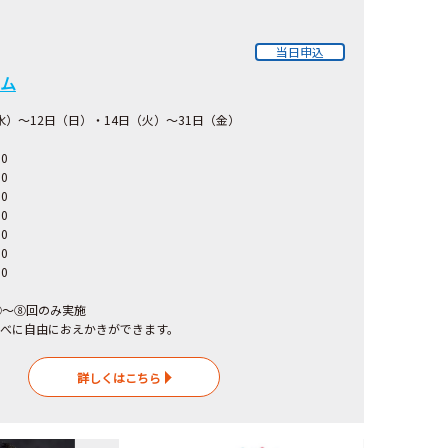
当日申込
ム
（水）～12日（日）・14日（火）～31日（金）
00
0
：00
0
：00
0
：00
0
⑤～⑧回のみ実施
べに自由におえかきができます。
詳しくはこちら