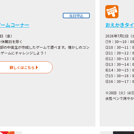
当日申込
ゲームコーナー
おえかきタイ
1日（金）
2026年7月1日
 ※休館日を除く
①9：30～10：
ム部の中高生が作成したゲームで遊べます。懐かしのコン
②10：30～11：0
なゲームにチャレンジしよう！
③11：30～12
④12：30～13：0
⑤13：30～14
詳しくはこちら
⑥14：30～15：0
⑦15：30～16
⑧16：30～17：0
※28日（火）は
水性ペンで床やか