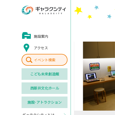
施設案内
アクセス
イベント検索
こども
未来創造館
西新井
文化ホール
施設･
アトラクション
ギャラクシティとは