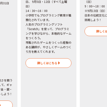
日、 9月5日・12日（すべて土曜
（日）
8月31日
日）
9：00～18：00
14：30～16：00
※9月13日（日）
小学校でもプログラミング教育が義
日本の伝統文化
務化されています。
挑戦しよう！
人気のプログラミングソフト
「Scratch」を使って、プログラミ
詳しく
ングを学びながら、本格的なゲーム
をつくろう。
市販されたゲームをつくった経験の
ある講師が、やさしくゲームのつく
り方を教えてくれます。
詳しくはこちら
速さを競う
して、ギャ
で金・銀・
トしよう！