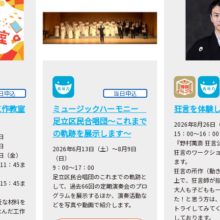
日申込
当日申込
工作教室
ミュージックハーモニー
狂言を体験
足立区民合唱団～これまで
2026年8月26日
の軌跡を展示します～
15：00～16：00
日
『野村萬斎 狂言
日
2026年6月13日（土）～8月9日
狂言のワークシ
1日（金）
（日）
ます。
11：45ま
9：00～17：00
狂言の所作（動
足立区民合唱団のこれまでの軌跡と
上で、狂言師が
15：45ま
して、過去66回の定期演奏会のプロ
大人も子どもも
グラムを展示するほか、演奏活動な
た！と思う方は
近な材料を
どを写真や動画で紹介します。
トライしてみて
なんだ工作
しております。