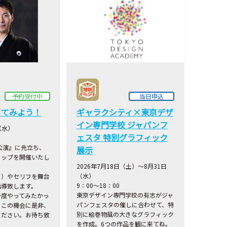
予約受付中
当日申込
してみよう！
ギャラクシティ×東京デザ
イン専門学校 ジャパンフ
（水）
ェスタ 特別グラフィック
公演』に先立ち、
展示
ョップを開催いたし
2026年7月18日（土）～8月31日
（水）
き）やセリフを舞台
9：00～18：00
指導致します。
東京デザイン専門学校の有志がジャ
一度やってみたかっ
パンフェスタの催しに合わせて、特
、この機会に是非、
別に絵巻物風の大きなグラフィック
ください。お待ち致
を作成。6つの作品を観に来てね。