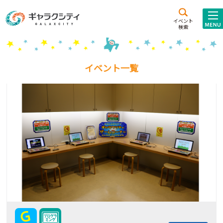
アクセス
施設案内
イベント
検索
こども
西新井
施設･
未来創造館
文化ホール
アトラクション
イベント一覧
ギャラクシティとは
施設貸出･団体利用
こどもみーてぃんぐ
Gがくえん
ブランドからの
お知らせ
いっしょに創る
イベントレポート