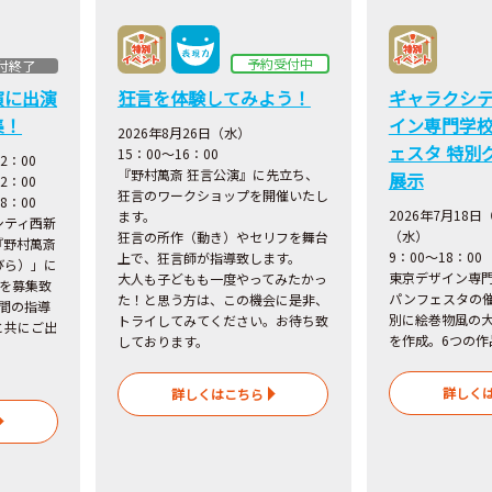
予約受付中
付終了
演に出演
狂言を体験してみよう！
ギャラクシ
集！
イン専門学校
2026年8月26日（水）
ェスタ 特別
15：00～16：00
2：00
『野村萬斎 狂言公演』に先立ち、
展示
2：00
狂言のワークショップを開催いたし
8：00
2026年7月18日
ます。
シティ西新
（水）
狂言の所作（動き）やセリフを舞台
『野村萬斎
9：00～18：00
上で、狂言師が指導致します。
びら）」に
東京デザイン専
大人も子どもも一度やってみたかっ
名を募集致
パンフェスタの
た！と思う方は、この機会に是非、
間の指導
別に絵巻物風の
トライしてみてください。お待ち致
と共にご出
を作成。6つの作
しております。
詳しく
詳しくはこちら