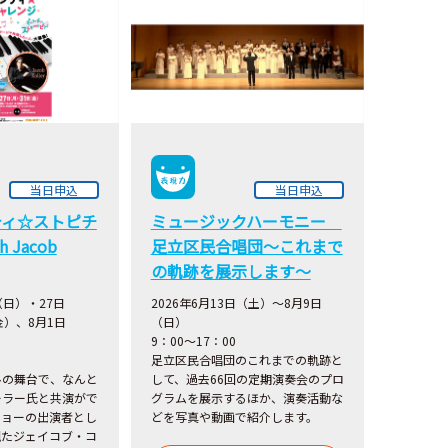
当日申込
当日申込
ティ☆ストピチ
ミュージックハーモニー
 Jacob
足立区民合唱団～これまで
の軌跡を展示します～
（日）・27日
2026年6月13日（土）～8月9日
金）、8月1日
（日）
9：00～17：00
足立区民合唱団のこれまでの軌跡と
ルの舞台で、なんと
して、過去66回の定期演奏会のプロ
ーラー氏と共演がで
グラムを展示するほか、演奏活動な
ショーの出演者とし
どを写真や動画で紹介します。
で観たジェイコブ・コ