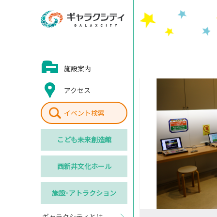
施設案内
アクセス
イベント検索
こども
未来創造館
西新井
文化ホール
施設･
アトラクション
ギャラクシティとは