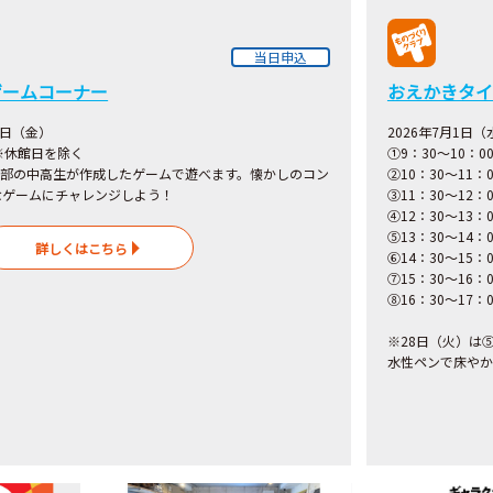
当日申込
ゲームコーナー
おえかきタイ
1日（金）
2026年7月1日
 ※休館日を除く
①9：30～10：
ム部の中高生が作成したゲームで遊べます。懐かしのコン
②10：30～11：0
なゲームにチャレンジしよう！
③11：30～12
④12：30～13：0
⑤13：30～14
詳しくはこちら
⑥14：30～15：0
⑦15：30～16
⑧16：30～17：0
※28日（火）は
水性ペンで床やか