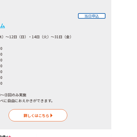
当日申込
ム
（水）～12日（日）・14日（火）～31日（金）
00
0
：00
0
：00
0
：00
0
⑤～⑧回のみ実施
べに自由におえかきができます。
詳しくはこちら