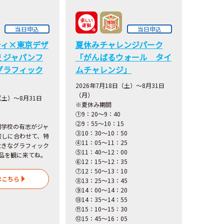
当日申込
当日申込
ティ×東京デザ
夏休みチャレンジパーク
 ジャパンフ
「がんばるウォール タイ
グラフィック
ムチャレンジ」
2026年7月18日（土）～8月31日
（月）
（土）～8月31日
※夏休み期間
①9：20～9：40
②9：55～10：15
門学校の有志がジャ
③10：30～10：50
催しに合わせて、特
④11：05～11：25
大きなグラフィック
⑤11：40～12：00
品を観に来てね。
⑥12：15～12：35
⑦12：50～13：10
はこちら
⑧13：25～13：45
⑨14：00～14：20
⑩14：35～14：55
⑪15：10～15：30
⑫15：45～16：05