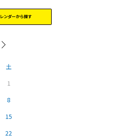
レンダーから
探す
20
土
日
月
火
1
1
8
6
7
8
15
13
14
15
22
20
21
22