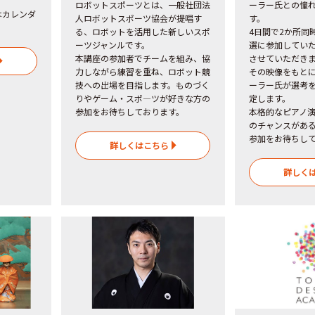
ロボットスポーツとは、一般社団法
ーラー氏との憧
はカレンダ
人ロボットスポーツ協会が提唱す
す。
る、ロボットを活用した新しいスポ
4日間で2か所同
ーツジャンルです。
選に参加してい
本講座の参加者でチームを組み、協
させていただき
力しながら練習を重ね、ロボット競
その映像をもと
技への出場を目指します。ものづく
ーラー氏が選考
りやゲーム・スポ―ツが好きな方の
定します。
参加をお待ちしております。
本格的なピアノ
のチャンスがあ
参加をお待ちし
詳しくはこちら
詳しく