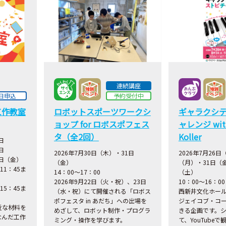
連続講座
日申込
予約受付中
工作教室
ロボットスポーツワークシ
ギャラクシ
ョップ for ロボスポフェス
ャレンジ with
タ（全2回）
Koller
日
日
2026年7月30日（木）・31日
2026年7月26日
1日（金）
（金）
（月）・31日（
11：45ま
14：00～17：00
（土）
2026年9月22日（火・祝）、23日
10：00～16：00
15：45ま
（水・祝）にて開催される「ロボス
西新井文化ホー
ポフェスタ in あだち」への出場を
ジェイコブ・コ
近な材料を
めざして、ロボット制作・プログラ
きる企画です。
なんだ工作
ミング・操作を学びます。
て、YouTube