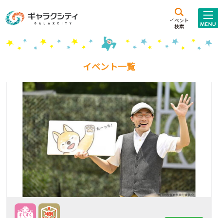
アクセス
施設案内
イベント
検索
こども
西新井
施設･
未来創造館
文化ホール
アトラクション
イベント一覧
ギャラクシティとは
施設貸出･団体利用
こどもみーてぃんぐ
Gがくえん
ブランドからの
お知らせ
いっしょに創る
イベントレポート