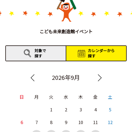
こども未来創造館イベント
対象で
カレンダーから
探す
探す
2026年9月
日
月
火
水
木
金
土
1
2
3
4
5
6
7
8
9
10
11
12