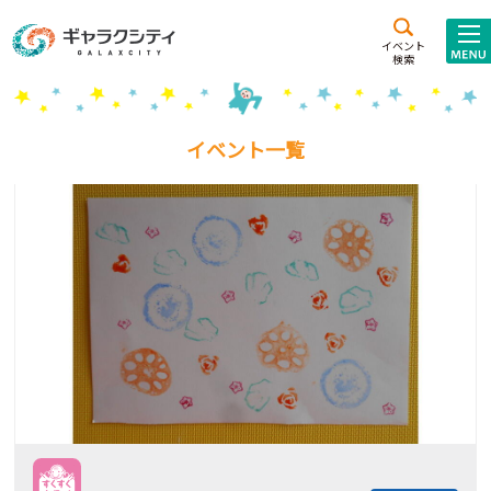
アクセス
施設案内
イベント
検索
こども
西新井
施設･
未来創造館
文化ホール
アトラクション
イベント一覧
ギャラクシティとは
施設貸出･団体利用
こどもみーてぃんぐ
Gがくえん
ブランドからの
お知らせ
いっしょに創る
イベントレポート