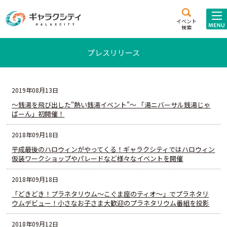
アクセス
施設案内
イベント
検索
こども
西新井
施設･
プレスリリース
未来創造館
文化ホール
アトラクション
ギャラクシティとは
2019年08月13日
施設貸出･団体利用
～銭湯を飛び出した"熱い銭湯イベント"～ 「湯ニバーサル銭湯じゃ
ばーん」初開催！
こどもみーてぃんぐ
2018年09月18日
平成最後のハロウィンがやってくる！ギャラクシティではハロウィン
Gがくえん
仮装ワークショップやパレードなど様々なイベントを開催
ブランドからの
お知らせ
2018年09月18日
「どきどき！プラネタリウム～こぐま座のティオ～」でプラネタリ
いっしょに創る
ウムデビュー！小さなお子さま大歓迎のプラネタリウム番組を投影
イベントレポート
2018年09月12日