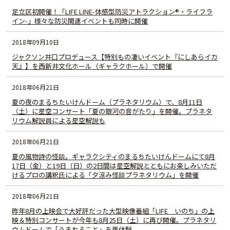
足立区初開催！「LIFE LINE-体感型防災アトラクション®・ライフラ
イン-」様々な防災関連イベントも同時に開催
2018年09月10日
ジャクソン井口プロデュース【特別もの凄いイベント『にしあらイカ
天』】を西新井文化ホール（ギャラクホール）で開催
2018年06月21日
夏の夜のまるちたいけんドーム（プラネタリウム）で、8月11日
（土）に星空コンサート「夏の銀河の音がたり」を開催。プラネタ
リウム解説員による星空解説も
2018年06月21日
夏の風物詩の怪談。ギャラクシティのまるちたいけんドームにて8月
17日（金）と19日（日）の2日間は星空解説とともにお楽しみいただ
けるプロの講釈氏による「夕涼み怪談プラネタリウム」を開催
2018年06月21日
昨年8月の上映会で大好評だった大型映像番組「LIFE いのち」の上
映＆特別コンサートが今年も8月25日（土）に再び開催。プラネタリ
ウムドームで「うまれること」を再体験