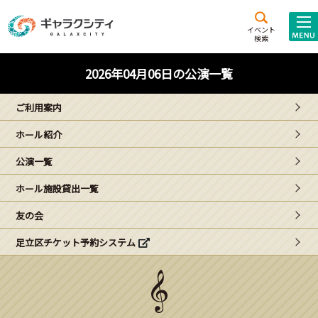
アクセス
施設案内
イベント
検索
こども
西新井
施設･
2026年04月06日の公演一覧
未来創造館
文化ホール
アトラクション
ご利用案内
ギャラクシティとは
ホール紹介
施設貸出･団体利用
公演一覧
こどもみーてぃんぐ
ホール施設貸出一覧
Gがくえん
友の会
足立区チケット予約システム
ブランドからの
お知らせ
いっしょに創る
イベントレポート