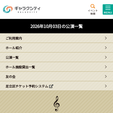
アクセス
施設案内
イベント
検索
こども
西新井
施設･
2026年10月03日の公演一覧
未来創造館
文化ホール
アトラクション
ご利用案内
ギャラクシティとは
ホール紹介
施設貸出･団体利用
公演一覧
こどもみーてぃんぐ
ホール施設貸出一覧
Gがくえん
友の会
足立区チケット予約システム
ブランドからの
お知らせ
いっしょに創る
イベントレポート