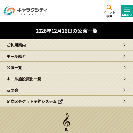
アクセス
施設案内
イベント
検索
こども
西新井
施設･
2026年12月16日の公演一覧
未来創造館
文化ホール
アトラクション
ご利用案内
ギャラクシティとは
ホール紹介
施設貸出･団体利用
公演一覧
こどもみーてぃんぐ
ホール施設貸出一覧
Gがくえん
友の会
足立区チケット予約システム
ブランドからの
お知らせ
いっしょに創る
イベントレポート