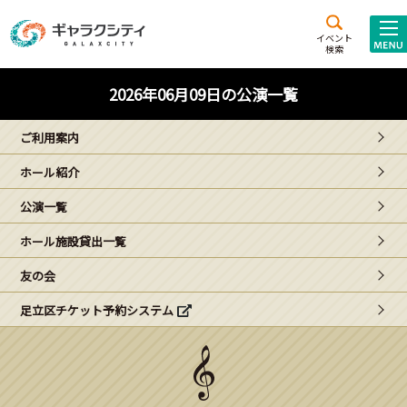
アクセス
施設案内
イベント
検索
こども
西新井
施設･
2026年06月09日の公演一覧
未来創造館
文化ホール
アトラクション
ご利用案内
ギャラクシティとは
ホール紹介
施設貸出･団体利用
公演一覧
こどもみーてぃんぐ
ホール施設貸出一覧
Gがくえん
友の会
足立区チケット予約システム
ブランドからの
お知らせ
いっしょに創る
イベントレポート