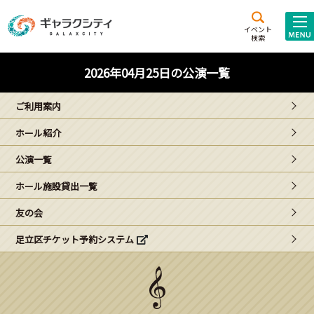
アクセス
施設案内
イベント
検索
こども
西新井
施設･
2026年04月25日の公演一覧
未来創造館
文化ホール
アトラクション
ご利用案内
ギャラクシティとは
ホール紹介
施設貸出･団体利用
公演一覧
こどもみーてぃんぐ
ホール施設貸出一覧
Gがくえん
友の会
足立区チケット予約システム
ブランドからの
お知らせ
いっしょに創る
イベントレポート