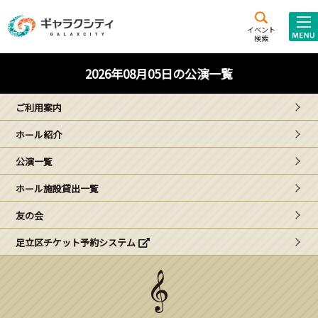
アクセス
施設案内
イベント
検索
こども
西新井
施設･
2026年08月05日の公演一覧
未来創造館
文化ホール
アトラクション
ご利用案内
ギャラクシティとは
ホール紹介
施設貸出･団体利用
公演一覧
こどもみーてぃんぐ
ホール施設貸出一覧
Gがくえん
友の会
足立区チケット予約システム
ブランドからの
お知らせ
いっしょに創る
イベントレポート