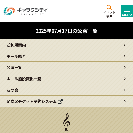
アクセス
施設案内
イベント
検索
こども
西新井
施設･
2025年07月17日の公演一覧
未来創造館
文化ホール
アトラクション
ご利用案内
ギャラクシティとは
ホール紹介
施設貸出･団体利用
公演一覧
こどもみーてぃんぐ
ホール施設貸出一覧
Gがくえん
友の会
足立区チケット予約システム
ブランドからの
お知らせ
いっしょに創る
イベントレポート