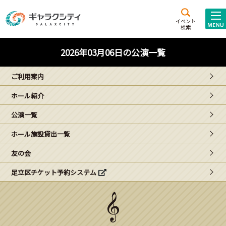
アクセス
施設案内
イベント
検索
こども
西新井
施設･
2026年03月06日の公演一覧
未来創造館
文化ホール
アトラクション
ご利用案内
ギャラクシティとは
ホール紹介
施設貸出･団体利用
公演一覧
こどもみーてぃんぐ
ホール施設貸出一覧
Gがくえん
友の会
足立区チケット予約システム
ブランドからの
お知らせ
いっしょに創る
イベントレポート